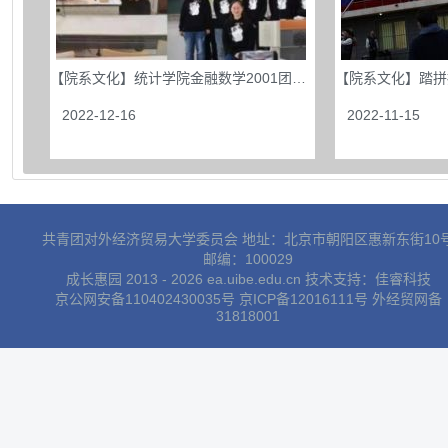
【院系文化】统计学院金融数学2001团支部“活力团支部”展示
2022-12-16
2022-11-15
共青团对外经济贸易大学委员会 地址：北京市朝阳区惠新东街10
邮编：100029
成长惠园 2013 - 2026 ea.uibe.edu.cn 技术支持：
佳睿科技
京公网安备110402430035号
京ICP备12016111号
外经贸网备
31818001