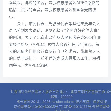
春风采。洋溢的笑容，是我校志愿者为APEC添彩的
热情；洪亮的声音，是我校志愿者为祖国争光的决
心！
会上，市民代表、驾驶员代表等其他重要与会人
员也分别发表讲话，深刻诠释了“全民办好这件大事”
的内涵，表明了北京市政府及人民圆满完成2014年亚
太经合组织（APEC）领导人会议的信心与决心。贸
大的志愿者们将会认真履行自己的诺言，带着贸大人
的自信与热情，一丝不苟的完成志愿服务工作，为祖
国争光，为APEC添彩！
共青团对外经济贸易大学委员会 地址：北京市朝阳区惠新东街10
邮编：100029
成长惠园 2013 - 2026 ea.uibe.edu.cn 技术支持：
佳睿科技
京公网安备110402430035号
京ICP备12016111号
外经贸网备
31818001