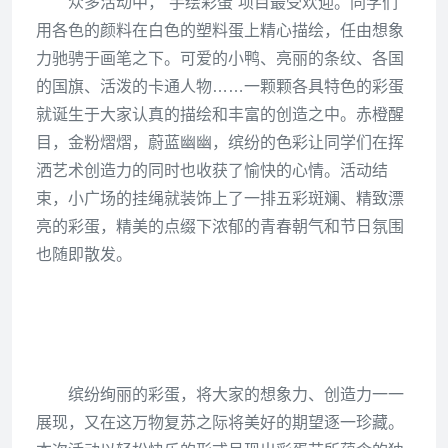
众多活动中，“手绘彩蛋”项目最受欢迎。同学们
用各色的颜料在白色的塑料蛋上精心描绘，任由想象
力驰骋于画笔之下。可爱的小鸭、亮丽的条纹、各国
的国旗、活泼的卡通人物……一颗颗各具特色的彩蛋
就诞生于大家认真的描绘和丰富的创造之中。赤橙醒
目，金粉熠熠，蔚蓝幽幽，缤纷的色彩让同学们在挥
洒艺术创造力的同时也收获了愉快的心情。活动结
束，小广场的挂绳就装饰上了一排五彩斑斓、精致漂
亮的彩蛋，精美的点缀下浓郁的青春朝气和节日氛围
也随即散发。
缤纷绚丽的彩蛋，将大家的想象力、创造力一一
展现，又在这万物复苏之际将美好的期望逐一珍藏。