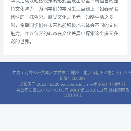
本次活动以轻松快乐的形式呈现出彩蛋节所蕴含的独
特文化魅力，为同学们的学习生活点缀上了如春光般
绚烂的一抹色彩。感受文化之多元，领略生活之多
彩，希望同学们在未来也能积极地去体会不同的文化
魅力，并以包容的心态在文化差异中探索这个多元多
彩的世界。
共青团对外经济贸易大学委员会 地址：北京市朝阳区惠新东街10
邮编：100029
成长惠园 2013 - 2026 ea.uibe.edu.cn 技术支持：
佳睿科技
京公网安备110402430035号
京ICP备12016111号
外经贸网备
31818001