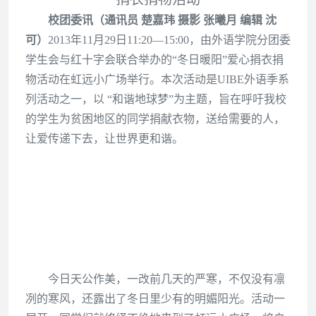
校团委讯（通讯员 楚嘉玮 摄影 张曦月 编辑 沈
可）
2013年11月29日
11:20—15:00，
由
外语学院分团委
学生会与红十字会
联合举办的“冬日暖阳”爱心捐衣捐
物活动在虹远小广场举行。本次活动是UIBE外语季系
列活动之一，以 “和谐地球梦”为主题，旨在呼吁我校
的学生为贫困地区的同学
捐献衣物，送给需要的人，
让爱传递下去，让世界更和谐。
今日天公作美，一改前几天的严寒，不仅没有凛
冽的寒风，还露出了冬日里少有的明媚阳光。活动一