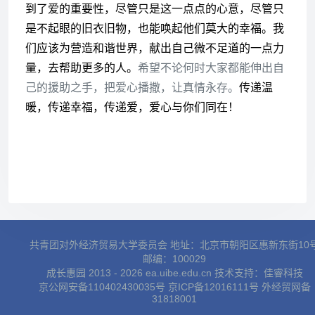
到了爱的重要性，尽管只是这一点点的心意，尽管只
是不起眼的旧衣旧物，也能唤起他们莫大的幸福。我
们应该为营造和谐世界，献出自己微不足道的一点力
量，去帮助更多的人。
希望不论何时大家都能伸出自
己的援助之手，把爱心播撒，让真情永存。
传递温
暖，传递幸福，传递爱，爱心与你们同在！
共青团对外经济贸易大学委员会 地址：北京市朝阳区惠新东街10
邮编：100029
成长惠园 2013 - 2026 ea.uibe.edu.cn 技术支持：
佳睿科技
京公网安备110402430035号
京ICP备12016111号
外经贸网备
31818001