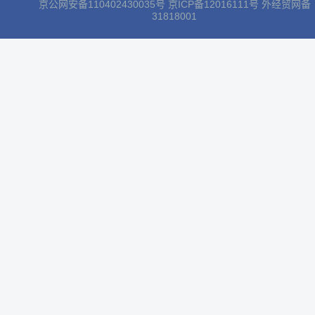
京公网安备110402430035号
京ICP备12016111号
外经贸网备
31818001