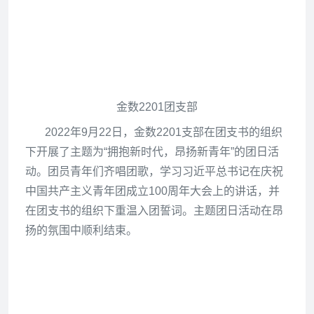
金数2201团支部
2022年9月22日，金数2201支部在团支书的组织
下开展了主题为“拥抱新时代，昂扬新青年”的团日活
动。团员青年们齐唱团歌，学习习近平总书记在庆祝
中国共产主义青年团成立100周年大会上的讲话，并
在团支书的组织下重温入团誓词。主题团日活动在昂
扬的氛围中顺利结束。