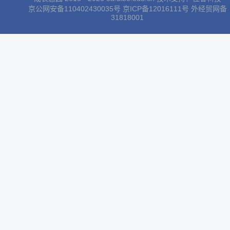
京公网安备110402430035号
京ICP备12016111号
外经贸网备
31818001