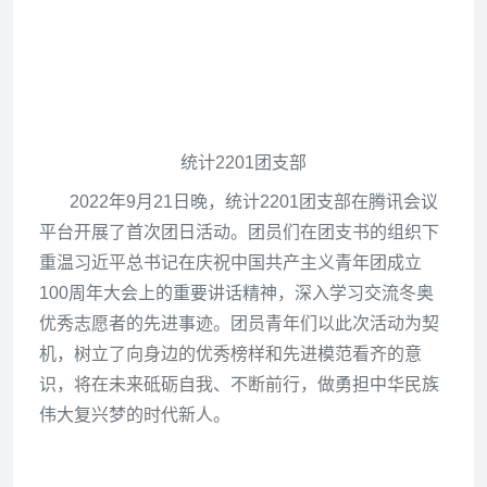
统计2201团支部
2022年9月21日晚，统计2201团支部在腾讯会议
平台开展了首次团日活动。团员们在团支书的组织下
重温习近平总书记在庆祝中国共产主义青年团成立
100周年大会上的重要讲话精神，深入学习交流冬奥
优秀志愿者的先进事迹。团员青年们以此次活动为契
机，树立了向身边的优秀榜样和先进模范看齐的意
识，将在未来砥砺自我、不断前行，做勇担中华民族
伟大复兴梦的时代新人。