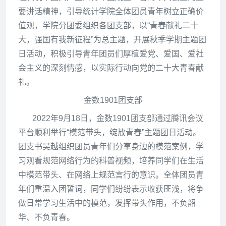
要讲话精神，引导统计学院全体团员青年树立正确价
值观，学院分团委组织各团支部，以“青春献礼二十
大，强国有我新征程”为总主题，开展秋季学期主题团
日活动，积极引导青年团员们厚植爱党、爱国、爱社
会主义的深刻情感，以实际行动向党的二十大青春献
礼。
金数1901团支部
2022年9月18日，金数1901团支部通过腾讯会议
平台顺利举行“模范带头，绽放青春”主题团日活动。
团支书吴越组织团员青年们分享身边的模范案例，学
习观看规范网络行为的科普视频，培养同学们在生活
中模范带头、在网络上规范言行的意识。全体团员青
年们重温入团誓词，同学们纷纷表示收获匪浅，将争
做日常学习生活中的模范，发挥带头作用，不负韶
华、不负青春。