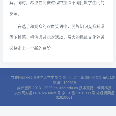
解。同时，希望在比赛过程中加深不同民族学生间的
友谊。
在选手和观众的欢声笑语中，民族知识竞赛圆满
落下帷幕。相信通过此次活动，贸大的民族文化建设
必将走上一个新的台阶。
共青团对外经济贸易大学委员会 地址：北京市朝阳区惠新东街10
邮编：100029
成长惠园 2013 - 2026 ea.uibe.edu.cn 技术支持：
佳睿科技
京公网安备110402430035号
京ICP备12016111号
外经贸网备
31818001