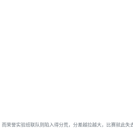
而荣誉实验班联队则陷入得分荒，分差越拉越大，比赛就此失去