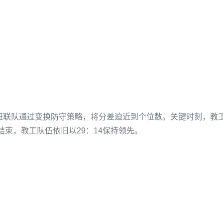
班联队通过变换防守策略，将分差迫近到个位数。关键时刻，教
束，教工队伍依旧以29：14保持领先。