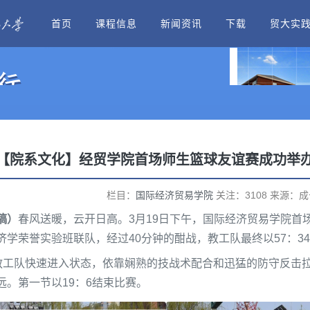
首页
课程信息
新闻资讯
下载
贸大实
【院系文化】经贸学院首场师生篮球友谊赛成功举
栏目：
国际经济贸易学院
关注：3108 来源：成长惠
稿）
春风送暖，云开日高。3月19日下午，国际经济贸易学院首
学荣誉实验班联队，经过40分钟的酣战，教工队最终以57：3
,教工队快速进入状态，依靠娴熟的技战术配合和迅猛的防守反击
。第一节以19：6结束比赛。