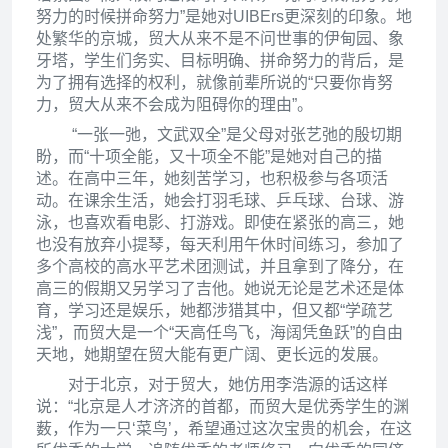
努力的时候拼命努力”是她对UIBErs更深刻的印象。地
处繁华的京城，贸大从来不是不问世事的伊甸园、象
牙塔，学生们务实、目标明确、拼命努力的背后，是
为了拥有选择的权利，就像前辈所说的“只要你肯努
力，贸大从来不会成为阻碍你的理由”。
“一张一弛，文武双全”是父母对张艺弛的殷切期
盼，而“十项全能，又十项全不能”是她对自己的描
述。在高中三年，她刻苦学习，也积极参与各项活
动。在课余生活，她会打羽毛球、乒乓球、台球、游
泳，也喜欢看电影、打游戏。即使在紧张的高三，她
也没有放弃小提琴，每天利用午休时间练习，参加了
多个高校的高水平艺术团测试，并且拿到了降分，在
高三的假期又另学习了吉他。她说无论是艺术还是体
育，学习还是娱乐，她都涉猎其中，但又都“学疏艺
浅”，而贸大是一个“天高任鸟飞，海阔凭鱼跃”的自由
天地，她期望在贸大能有更广阔、更长远的发展。
对于北京，对于贸大，她仿用李浩源的话这样
说：“北京是人才济济的首都，而贸大是优秀学生的渊
薮，作为一只‘菜鸟’，希望通过这次宝贵的机会，在这