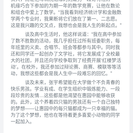
机缘巧合下参加的为期一年的数学竞赛，让他在数论
和组合中爱上了数学。“当我看到经济统计学和金融数
学两个专业时，我果断将它们放在了第一、二志愿。
这是我兴趣的交叉点，我想也会是我人生的新起点。”
谈及高中生活时，他这样说道：“我在高中参加
了数不胜数的活动，我几乎担任过所有班委职务，每
年班里的义卖、合唱节、班会等都参与其中。同时我
还和同学还一起创办了文学社，将它发展成了全校最
大的社团，并且还向学校争取到了经费开展‘红楼梦活
动’。在校外，我还参加过辩论赛、商赛、模联等等活
动，我想这些都会是我人生中一段难忘的回忆。”
谈及未来，张宇希望能在大学做个不负青春的
快乐男孩。学业有成、在学生组织中锻炼能力、一段
段珍贵的友情…这些都是他渴望在惠园中能够收获
的。此外，这个养着四只猫的男孩还有一个自己独特
的梦想——让惠园中的每只猫都成为一只幸福的猫。
为了这个梦想，他也在等待着更多喜爱小动物的同学
一起加入。