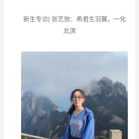
新生专访| 张艺弛：希君生羽翼，一化
北溟