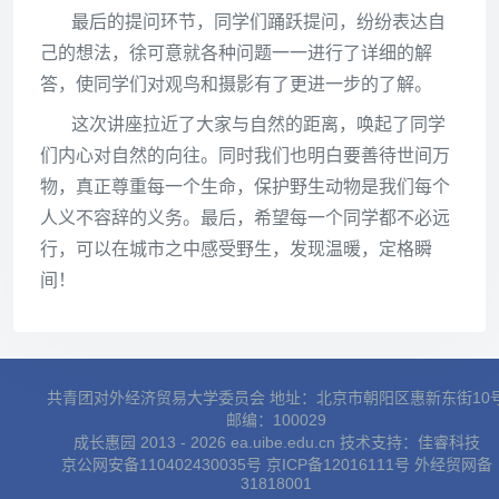
最后的提问环节，同学们踊跃提问，纷纷表达自
己的想法，徐可意就各种问题一一进行了详细的解
答，使同学们对观鸟和摄影有了更进一步的了解。
这次讲座拉近了大家与自然的距离，唤起了同学
们内心对自然的向往。同时我们也明白要善待世间万
物，真正尊重每一个生命，保护野生动物是我们每个
人义不容辞的义务。最后，希望每一个同学都不必远
行，可以在城市之中感受野生，发现温暖，定格瞬
间！
共青团对外经济贸易大学委员会 地址：北京市朝阳区惠新东街10
邮编：100029
成长惠园 2013 - 2026 ea.uibe.edu.cn 技术支持：
佳睿科技
京公网安备110402430035号
京ICP备12016111号
外经贸网备
31818001