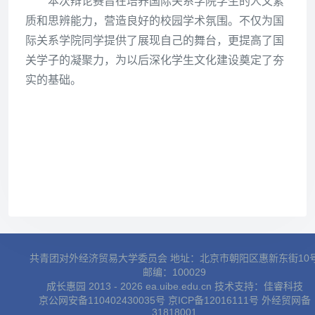
本次辩论赛旨在培养国际关系学院学生的人文素
质和思辨能力，营造良好的校园学术氛围。不仅为国
际关系学院同学提供了展现自己的舞台，更提高了国
关学子的凝聚力，为以后深化学生文化建设奠定了夯
实的基础。
共青团对外经济贸易大学委员会 地址：北京市朝阳区惠新东街10
邮编：100029
成长惠园 2013 - 2026 ea.uibe.edu.cn 技术支持：
佳睿科技
京公网安备110402430035号
京ICP备12016111号
外经贸网备
31818001