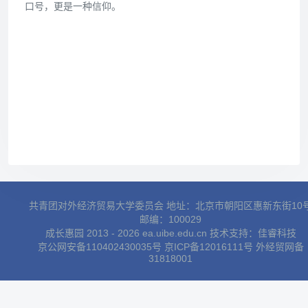
口号，更是一种信仰。
共青团对外经济贸易大学委员会 地址：北京市朝阳区惠新东街10
邮编：100029
成长惠园 2013 - 2026 ea.uibe.edu.cn 技术支持：
佳睿科技
京公网安备110402430035号
京ICP备12016111号
外经贸网备
31818001