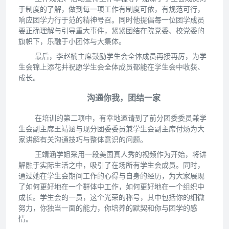
于制度的了解，做到每一项工作有制度可依，有规范可行，
响应团学力行于范的精神号召。同时他提倡每一位团学成员
要正确理解与引导重大事件，紧紧团结在院党委、校党委的
旗帜下，乐融于小团体与大集体。
最后，李赵楠主席鼓励学生会全体成员再接再厉，为学
生会锦上添花并祝愿学生会全体成员都能在学生会中收获、
成长。
沟通你我，团结一家
在培训的第二项中，有幸地邀请到了前分团委委员兼学
生会副主席王靖涵与现分团委委员兼学生会副主席付炀为大
家讲解有关沟通技巧与整体意识的问题。
王靖涵学姐采用一段美国真人秀的视频作为开始，将讲
解融于实际生活之中，吸引了在场所有学生会成员。同时，
通过她在学生会期间工作的心得与自身的经历，为大家展现
了如何更好地在一个群体中工作，如何更好地在一个组织中
成长。学生会的一员，这个光荣的称号，其中包括你的细微
努力，你独当一面的能力，你培养的默契和你与团学的感
情。