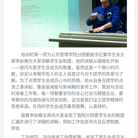
培训的第一项为公共管理学院分团委副书记兼学生会主
席李赵楠为大家讲解学生会制度。他的讲解从细微处开始
——提问大家学生会成员的数量，虽然这是一个细小的问
题，却足以考察所有人的主人翁意识与对于团学的热爱与了
解。为了点燃学生会成员心中的热情，他从自身在团学的点
滴之事讲起，像是画海报与新闻稿的宣传工作、策划与活动
的准备工作等，每一项都要求你的全心付出与兢兢业业，都
考察你的沟通协调与改变创新，这也是我们设立团学精神的
思想来源。在场的学生会成员备受鼓舞，认真倾听。
接着李赵楠主席向大家呈现了我院分团委学生会的制度
汇编并进行了详细的讲解，例如工作信息传达及反馈制度、
例会
工作规范、活动宣传工作章程等，加深了学生会成员对