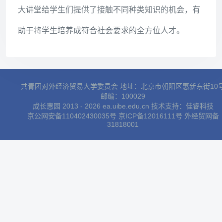
为各种外来冲击而动摇，然而了解了历史真相的马克
思主义信徒是不会变的。”同时，他也表示艺术是激发
人的生命热情的源泉，我们应该始终追求真善美。
本次通识教育大讲堂不仅让学生们领略到帅松林教
授的名师风采，还让学生们了解了艺术所揭示的真理
以及社会主义的光辉未来。作为第二课堂，通识教育
大讲堂给学生们提供了接触不同种类知识的机会，有
助于将学生培养成符合社会要求的全方位人才。
共青团对外经济贸易大学委员会 地址：北京市朝阳区惠新东街10