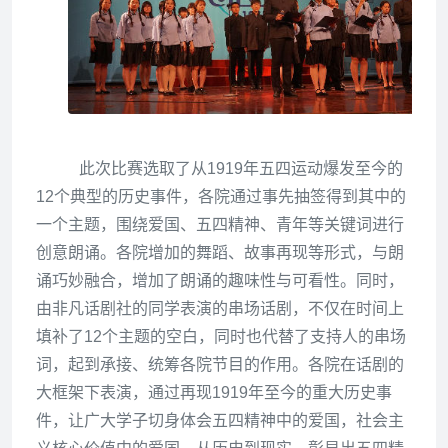
此次比赛选取了从1919年五四运动爆发至今的
12个
典型的
历史事件，各院
通过事先抽签得到
其中的
一个
主题
，围绕爱国、五四精神、青年等关键词进行
创意朗诵
。
各院增加的舞蹈、故事再现等形式，与朗
诵巧妙融合，增加了朗诵的趣味性与可看性
。
同时，
由非凡
话剧
社的同学表演的串场话剧，不仅在时间上
填补了12个主题的空白，同时也代替了支持人的串场
词，起到承接、
统筹各院节目
的作用
。
各院在话剧的
大框架下表演，
通过再现1919年至今的重大历史事
件，让广大学子切身体会五四精神中的爱国，社会主