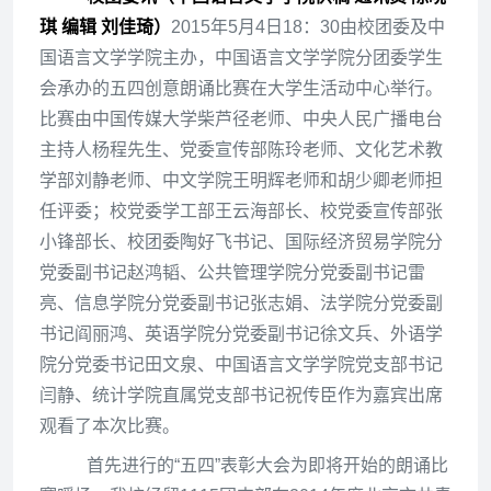
琪
编辑 刘佳琦
）
201
5
年
5
月4日18：30由校团委
及中
国语言文学学院
主办，
中国语言文学学院
分团委学生
会承办的
五四创意朗诵比赛
在
大学生活动中心
举行。
比赛由
中国传媒大学柴芦径老师、中央人民广播电台
主持人杨程先生
、党委宣传部陈玲老师
、
文化艺术教
学部刘静老师、中文学院
王明辉
老师
和
胡少卿老师担
任评委
；
校党委学工部王云海部长、校党委宣传部张
小锋部长、校团委陶好飞书记、国际经济贸易学院分
党委副书记赵鸿韬、公共管理学院分党委副书记雷
亮
、
信息学院分党委副书记张志娟、法学院分党委副
书记阎丽鸿、英语学院分党委副书记徐文兵、外语学
院分党委书记田文泉、中国语言文学学院党支部
书记
闫静、统计学院直属党支部
书记
祝传臣
作为嘉宾出席
观看了本次比赛
。
首先进行的
“五四”表彰大会为
即将开始的
朗诵比