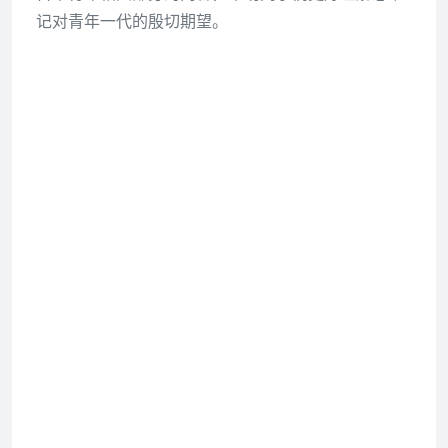
记对青年一代的殷切期望。