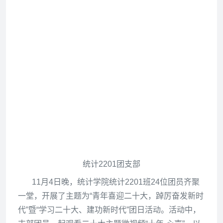
统计2201团支部
11月4日晚，统计学院统计2201班24位团员齐聚
一堂，开展了主题为“青年喜迎二十大，踔厉奋发新时
代”暨“学习二十大、建功新时代”团日活动。活动中，