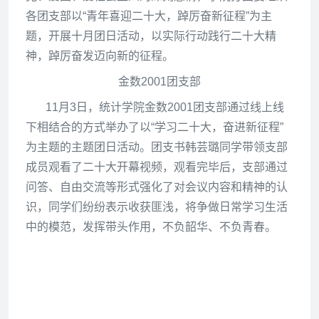
各团支部以“青年喜迎二十大，踔厉奋新征程”为主
题，开展十月团日活动，以实际行动践行二十大精
神，踔厉奋发迈向新的征程。
金数2001团支部
11月3日，统计学院金数2001团支部通过线上线
下相结合的方式举办了以“学习二十大，奋进新征程”
为主题的主题团日活动。团支书韩芸璐同学带领支部
成员观看了二十大开幕视频，观看完毕后，支部通过
问答、自由交流等形式强化了对会议内容和精神的认
识，同学们纷纷表示收获匪浅，将争做日常学习生活
中的模范，发挥带头作用，不负韶华、不负青春。