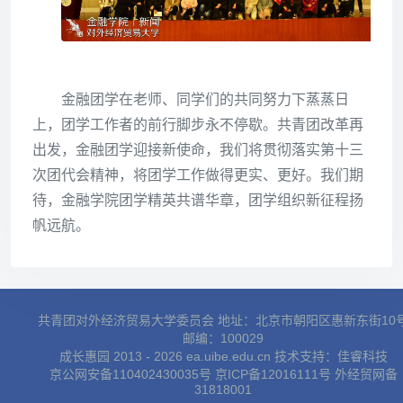
金融团学在老师、同学们的共同努力下蒸蒸日
上，团学工作者的前行脚步永不停歇。共青团改革再
出发，金融团学迎接新使命，我们将贯彻落实第十三
次团代会精神，将团学工作做得更实、更好。我们期
待，金融学院团学精英共谱华章，团学组织新征程扬
帆远航。
共青团对外经济贸易大学委员会 地址：北京市朝阳区惠新东街10
邮编：100029
成长惠园 2013 - 2026 ea.uibe.edu.cn 技术支持：
佳睿科技
京公网安备110402430035号
京ICP备12016111号
外经贸网备
31818001