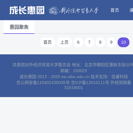
首页
惠园聚焦
首页
上页
6
7
8
9
10
共青团对外经济贸易大学委员会 地址：北京市朝阳区惠新东街10
邮编：100029
成长惠园 2013 - 2026 ea.uibe.edu.cn 技术支持：
佳睿科技
京公网安备110402430035号
京ICP备12016111号
外经贸网备
31818001