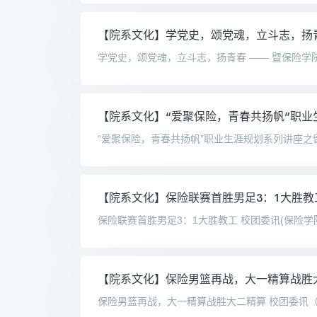
【院系文化】学党史，颂党魂，立斗志，扬
【院系文化】“爱聚保险，青春共扬帆”职
【院系文化】保险联赛首胜男足3：1大胜教
【院系文化】保险男篮再战，大一精算战胜