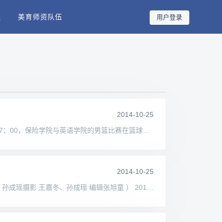
践
美育师资队伍
用户登录
2014-10-25
【 校园活动 】 保险男篮37:34力胜英语学院 校团委讯 （保险学院 分团委供稿通讯员摄影编辑张旭童 ） 2014年10月23日17：00，保险学院与英语学院的男篮比赛在篮球场举行。保险学院的男
2014-10-25
【校园活动】群英荟萃，唇枪舌战 ——记保险学院举办2014届新生辩论赛 校团委讯 （保险学院 分团委供稿通讯员王嘉冬、孙成瑶摄影 王嘉冬、孙成瑶 编辑张旭童 ） 2014年10月21日晚1