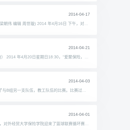
2014-04-17
学党史，颂党魂，立斗志，扬青春 —— 暨保险学院参加党史知识竞赛决赛活动 校团委讯(保险学院供稿 通讯员 孔维佳 摄影梁朝伟 编辑 周世璇) 2014 年4月16日 下午，对外经济贸易大学
2014-04-21
“爱聚保险，青春共扬帆”职业生涯规划系列讲座之留学专场 校团委讯（保险学院供稿 通讯员 钱杨月 摄影张旭童 编辑 周世璇） 2014 年4月20日星期日18:30，“爱聚保险，青春共扬帆”
2014-04-03
保险联赛首胜男足3：1大胜教工 校团委讯(保险学院供稿通讯员 刘雪纯 摄影陆喆熠 编辑 周世璇) 4月2日晚，保险学院迎来了与B组另一支队伍，教工队伍的比赛。比赛过程异常激烈，但是
2014-04-01
保险男篮再战，大一精算战胜大二精算 校团委讯（保险学院供稿 通讯员 卢虹宇 摄影侯轶轩编辑 周世璇） 2014 年3月30日，对外经贸大学保险学院迎来了篮球联赛循环赛的最后一场——