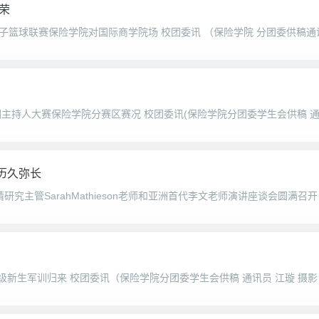
荣
历久弥长