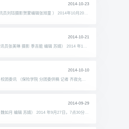
2014-10-23
【校园活动】团结奋进虽败犹荣 ——记“校友杯”女子篮球联赛保险学院对国际商学院场 校团委讯 （保险学院 分团委供稿通讯员刘钰摄影贺蒙编辑张旭童 ） 2014年10月20日18:00，伴随一
2014-10-21
【校园活动】魅力主持人，校园新生代 ——记校园主持人大赛保险学院分赛区赛况 校团委讯(保险学院分团委学生会供稿 通讯员张美琳 摄影 季吉能 编辑 苏婧） 2014 年10月16日18：30，以
2014-10-10
精算专业答疑宣讲，合作情谊历久弥长 ——暨 英精研究主管SarahMathieson老师和亚洲首代李文老师演讲座谈会圆满召开 校团委讯 （保险学院 分团委供稿 记者 齐寂允摄影 刘芳菲 编辑张
2014-09-29
【校园活动】飞鸟归巢，我们回来了 —— 记2014级新生军训归来 校团委讯（保险学院分团委学生会供稿 通讯员 江璇 摄影 魏如月 编辑 苏婧） 2014 年9月27日，7点30分，清晨的对外经济贸