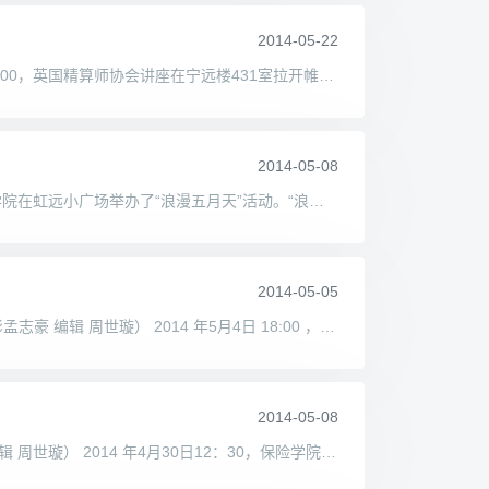
2014-05-22
英国精算师协会讲座成功举办 校团委讯（保险学院供稿 通讯员 钱杨月 摄影张旭童 编辑 周世璇） 2014 年5月8日星期四17:00，英国精算师协会讲座在宁远楼431室拉开帷幕。本次讲座由保险
2014-05-08
浪漫五月天，芳华映惠园 校团委讯（保险学院供稿 通讯员 姚玉伟 摄影张旭彤 编辑 周世璇） 2014 年5月7日11:20，保险学院在虹远小广场举办了“浪漫五月天”活动。“浪漫五月天”活动
2014-05-05
汇聚五四志，共筑中国梦 —— 记2014年对外经济贸易大学五·四诗歌朗诵比赛 校团委讯（保险学院供稿 通讯员 孟志豪 摄影孟志豪 编辑 周世璇） 2014 年5月4日 18:00 ，一年一度的对外经
2014-05-08
激发实践热情，力争再创佳绩 —— 保险学院举办暑期实践动员大会 校团委讯（保险学院供稿 通讯员 张振邦 摄影郭永存 编辑 周世璇） 2014 年4月30日12：30，保险学院暑期实践动员大会