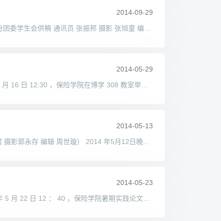
2014-09-29
【校园活动】全民健身迎国庆，保险学子展风采 ——记保险学院参加首都大学生迎国庆健身展示活动 校团委讯（保险学院分团委学生会供稿 通讯员 张振邦 摄影 张旭童 编辑 苏婧）2
2014-05-29
记暑期社会实践讲座之采访设计及新闻稿撰写经验交流会 校团委讯（保险学院供稿 通讯员 钱杨月 编辑 周世璇） 2014 年 5 月 16 日 12:30 ，保险学院在博学 308 教室举办了暑期社会实践讲
2014-05-13
学职场礼仪，展真我风采 —— 记对外经济贸易大学第二届人保寿险杯职业礼仪大赛 校团委讯（保险学院供稿 通讯员 蔡梓煜 摄影郭永存 编辑 周世璇） 2014 年5月12日晚18:00，对外经济贸
2014-05-23
保险学院举办暑期实践论文写作和答辩指导讲座 校团委讯（保险学院供稿 通讯员 张振邦 摄影郭永存 编辑 周世璇） 2014 年 5 月 22 日 12 ： 40 ，保险学院暑期实践论文写作和答辩指导讲