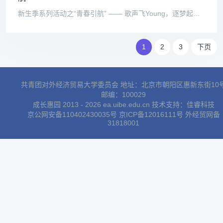
新生季系列活动之“青春引航” —— 歌声飞Young，逐梦起航 校团委讯 （校学生会供稿 编辑张旭童 ） 2014年9月12日18时30分，天翼飞Young校园好声音大赛复赛比赛第二场于对外经济贸易大
1
2
3
下页
共青团对外经济贸易大学委员会 地址：北京市朝阳区惠新东街10
邮编：100029
成长惠园 2013 - 2026 ea.uibe.edu.cn 技术支持：
佳睿科技
京公网安备110402430035号
京ICP备12016111号
外经贸网备
31818001