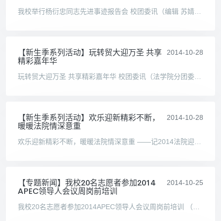
我校举行杨衍忠同志先进事迹报告会 校团委讯（编辑 苏婧） 10 月30日下午，“惠园心灯”第五期暨“社会主义核心价值观大讲堂”第一讲“杨衍忠同志先进事迹报告会”在图书馆报告
【新生季系列活动】玩转贸大迎万圣 共享
2014-10-28
精彩嘉年华
玩转贸大迎万圣 共享精彩嘉年华 校团委讯（法学院分团委学生会供稿 通讯员 张成侠 摄影 张成侠 崔靖雪 编辑 刘梦琳 苏婧） 2014 年 10 月 27 日上午 11:40 ，由法学院学生会分团委组织的
【新生季系列活动】欢乐迎新精彩不断，
2014-10-28
暖暖法院情深意重
欢乐迎新精彩不断，暖暖法院情深意重 ——记2014法院迎新派对 校团委讯（法学院分团委学生会供稿 通讯员 薛梦琪 乔鹏华 编辑 苏婧） 2014 年10月25日下午2点，求真楼102排练厅里，法学
【专题新闻】我校20名志愿者参加2014
2014-10-25
APEC领导人会议周岗前培训
我校20名志愿者参加2014APEC领导人会议周岗前培训 （校团委供稿） 第 21届亚太经济合作组织 峰会的主题是：共建面向未来的亚太伙伴关系。其中领导人 会议周 将于2014年11月 初举行。为