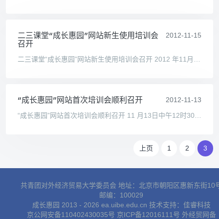
二三课堂“成长惠园”网站新生使用培训会
2012-11-15
召开
二三课堂“成长惠园”网站新生使用培训会召开 2012 年11月15日13时整，“成长惠园”网站培训会在宁远楼828教室举行。此次培训由校团委宣传部部长陈玲老师主持，校团委副书记刘琳老
“成长惠园”网站首次培训会顺利召开
2012-11-13
“成长惠园”网站首次培训会顺利召开 11 月13日中午12时30分，“成长惠园”网站首次培训会在求真202举行。此次培训由校团委陈玲老师主持，来自校团委直属部门、各校级组织、各院分
上页
1
2
3
共青团对外经济贸易大学委员会 地址：北京市朝阳区惠新东街10
邮编：100029
成长惠园 2013 - 2026 ea.uibe.edu.cn 技术支持：
佳睿科技
京公网安备110402430035号
京ICP备12016111号
外经贸网备